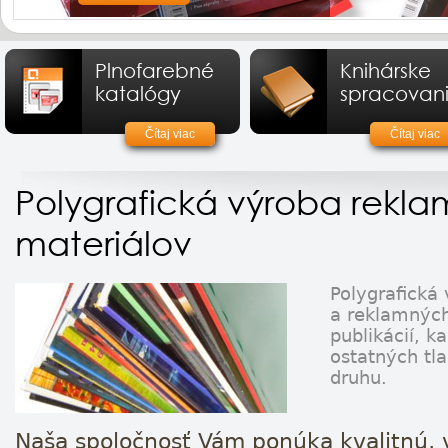
Plnofarebné
Knihárske
katalógy
spracovan
Čítaj viac
Čítaj viac
Polygrafická výroba rekl
materiálov
Polygrafická
a reklamných
publikácií, k
ostatných tl
druhu.
Naša spoločnosť Vám ponúka kvalitnú, 