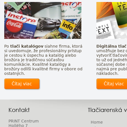
Po
tlači katalógov
siahne firma, ktorá
Digitálna tlač
si uvedomuje, že profesionálny prístup
umožňuje bez 
je cestou k úspechu a katalóg alebo
vytvoriť tlačov
brožúra je tradičnou súčasťou
to už od jednéh
komunikácie. Kvalitné katalógy a
súčasnej dobe 
brožúry odlíši kvalitné firmy v obore od
najmä pre publ
ostatných.
nákladoch.
Čítaj viac
Čítaj viac
Kontakt
Tlačiarenská 
PRINT Centrum
Home
Hollého 7