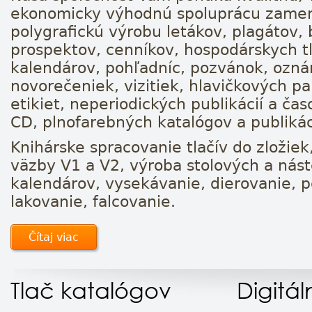
ekonomicky výhodnú spoluprácu zame
polygrafickú výrobu letákov, plagátov, 
prospektov, cenníkov, hospodárskych tl
kalendárov, pohľadníc, pozvánok, ozná
novorečeniek, vizitiek, hlavičkových pap
etikiet, neperiodických publikácií a čas
CD, plnofarebných katalógov a publikác
Knihárske spracovanie tlačív do zložiek,
väzby V1 a V2, výroba stolových a nás
kalendárov, vysekávanie, dierovanie, p
lakovanie, falcovanie.
Čítaj viac
Tlač katalógov
Digitál